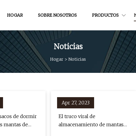
HOGAR
SOBRE NOSOTROS
PRODUCTOS
Noticias
Hogar
>
Noticias
Apr 27, 2023
 sacos de dormir
El truco viral de
as mantas de
almacenamiento de mantas
ja escuela
que utiliza un estante de