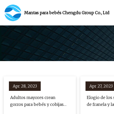
Mantas para bebés Chengdu Group Co., Ltd
Apr 28, 2023
Apr 27, 2023
Adultos mayores crean
Elogio de los
gorros para bebés y cobijas
de franela y l
para pacientes de hospitales
lana de la vie