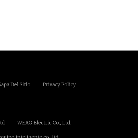
apa Del Sitio
Privacy Policy
td
WEAG Electric Co., Ltd.
uipo inteligente co., ltd.