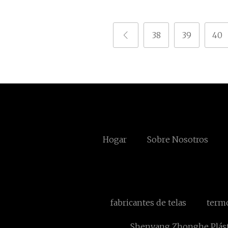
38
39
40
Hogar
Sobre Nosotros
fabricantes de telas
termo
Shenyang Zhonghe Plásti